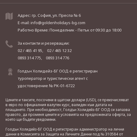
Адрес: гр. София, ул. Преспа № 6
E-mail:
info@goldenholidays-bg.com
Работно Време: Понеделник - Петък
от 09:30 до 18:00
За контакти и резервации:
02 / 465 41 95,
02 / 465 12 32
0893 314 775,
0893 314 776
Голдън Холидейз-БГ ООД е регистриран
туроператор и туристически агент с
удостоверение № РК-01-6722
Цените и таксите, посочени в щатски долари (USD), се преизчисляват
в евро по официалния валутен курс, валиден към датата на
плащането. При необходимост, Голдън Холидейз-БГ ООД си запазва
правото, да променя цените и условията на предложената оферта, за
което ще бъдете уведомени.
Голдън Холидейз-БГ ООД е регистриран администратор на лични
данни в Комисията за Защита на Личните Данни под № 310584 от