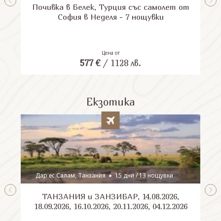
Почивка в Белек, Турция със самолет от
П
София в Неделя - 7 нощувки
Цена от
577
€
/
1128
лв.
Екзотика
Дар ес Салам, Танзания
15 дни / 13 нощувки
ТАНЗАНИЯ и ЗАНЗИБАР, 14.08.2026,
Шри
18.09.2026, 16.10.2026, 20.11.2026, 04.12.2026