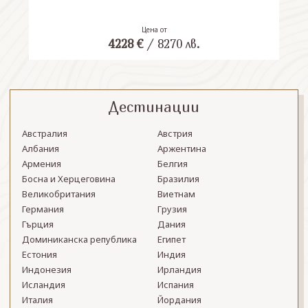
Цена от
4228
€
/
8270
лв.
Дестинации
Австралия
Австрия
Албания
Аржентина
Армения
Белгия
Босна и Херцеговина
Бразилия
Великобритания
Виетнам
Германия
Грузия
Гърция
Дания
Доминиканска република
Египет
Естония
Индия
Индонезия
Ирландия
Исландия
Испания
Италия
Йордания