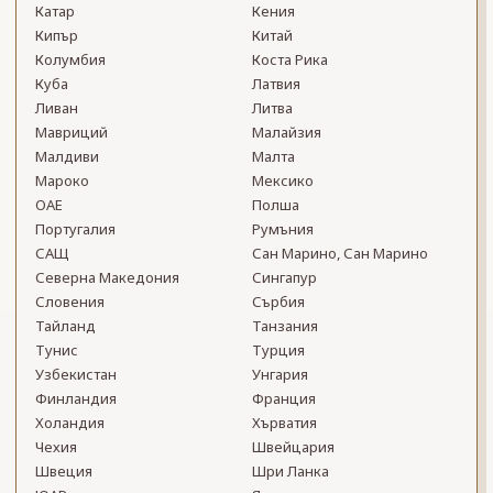
Катар
Кения
Кипър
Китай
Колумбия
Коста Рика
Куба
Латвия
Ливан
Литва
Мавриций
Малайзия
Малдиви
Малта
Мароко
Мексико
ОАЕ
Полша
Португалия
Румъния
САЩ
Сан Марино, Сан Марино
Северна Македония
Сингапур
Словения
Сърбия
Тайланд
Танзания
Тунис
Турция
Узбекистан
Унгария
Финландия
Франция
Холандия
Хърватия
Чехия
Швейцария
Швеция
Шри Ланка