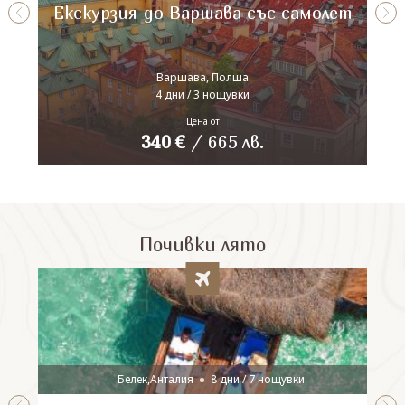
Екскурзия до Варшава със самолет
Варшава, Полша
4 дни / 3 нощувки
Цена от
340
€
/
665
лв.
Почивки лято
Белек,Анталия
8 дни / 7 нощувки