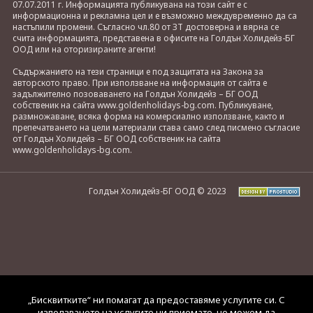
07.07.2011 г. Информацията публикувана на този сайт е с
информационна и рекламна цел и е възможно междувременно да са
настъпили промени. Съгласно чл.80 от ЗТ достоверна и вярна се
счита информацията, представена в офисите на Голдън Холидейз-БГ
ООД или на оторизираните агенти!
Съдържанието на тези страници е под защитата на Закона за
авторското право. При използване на информация от сайта е
задължително позоваването на Голдън Холидейз – БГ ООД
собственик на сайта www.goldenholidays-bg.com. Публикуване,
размножаване, всяка форма на комерсиално използване, както и
препечатването на цели материали става само след писмено съгласие
от Голдън Холидейз – БГ ООД собственик на сайта
www.goldenholidays-bg.com.
Голдън Холидейз-БГ ООД © 2023
„Бисквитките“ ни помагат да предоставяме услугите си. С
използването на услугите ни приемате, че можем да