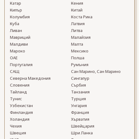
Катар
Кения
Кипър
Китай
Колумбия
Коста Рика
Куба
Латвия
Ливан
Литва
Мавриций
Малайзия
Малдиви
Малта
Мароко
Мексико
ОАЕ
Полша
Португалия
Румъния
САЩ
Сан Марино, Сан Марино
Северна Македония
Сингапур
Словения
Сърбия
Тайланд
Танзания
Тунис
Турция
Узбекистан
Унгария
Финландия
Франция
Холандия
Хърватия
Чехия
Швейцария
Швеция
Шри Ланка