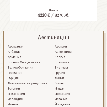
Цена от
4228
€
/
8270
лв.
Дестинации
Австралия
Австрия
Албания
Аржентина
Армения
Белгия
Босна и Херцеговина
Бразилия
Великобритания
Виетнам
Германия
Грузия
Гърция
Дания
Доминиканска република
Египет
Естония
Индия
Индонезия
Ирландия
Исландия
Испания
Италия
Йордания