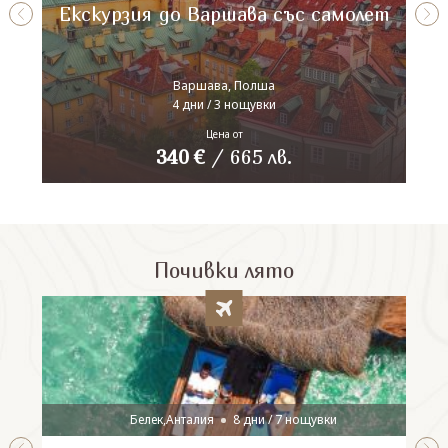
Екскурзия до Варшава със самолет
Варшава, Полша
4 дни / 3 нощувки
Цена от
340
€
/
665
лв.
Почивки лято
Белек,Анталия
8 дни / 7 нощувки