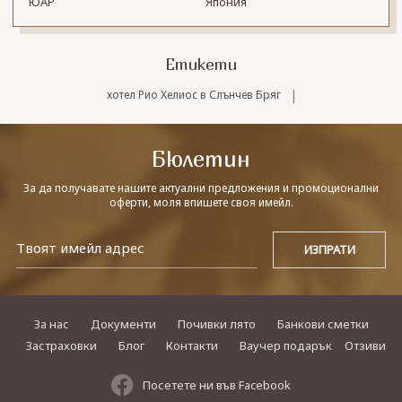
ЮАР
Япония
Етикети
|
хотел Рио Хелиос в Слънчев Бряг
Бюлетин
За да получавате нашите актуални предложения и промоционални
оферти, моля впишете своя имейл.
За нас
Документи
Почивки лято
Банкови сметки
Застраховки
Блог
Контакти
Ваучер подарък
Отзиви
Посетете ни във Facebook