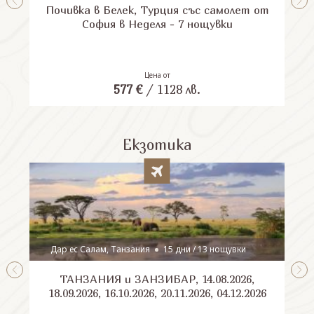
Почивка в Белек, Турция със самолет от
П
София в Неделя - 7 нощувки
Цена от
577
€
/
1128
лв.
Екзотика
Дар ес Салам, Танзания
15 дни / 13 нощувки
ТАНЗАНИЯ и ЗАНЗИБАР, 14.08.2026,
Шри
18.09.2026, 16.10.2026, 20.11.2026, 04.12.2026