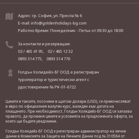
Адрес: гр. София, ул. Преспа № 6
E-mail:
info@goldenholidays-bg.com
Работно Време: Понеделник - Петък
от 09:30 до 18:00
За контакти и резервации:
02 / 465 41 95,
02 / 465 12 32
0893 314 775,
0893 314 776
Голдън Холидейз-БГ ООД е регистриран
туроператор и туристически агент с
удостоверение № РК-01-6722
Цените и таксите, посочени в щатски долари (USD), се преизчисляват
в евро по официалния валутен курс, валиден към датата на
плащането. При необходимост, Голдън Холидейз-БГ ООД си запазва
правото, да променя цените и условията на предложената оферта, за
което ще бъдете уведомени.
Голдън Холидейз-БГ ООД е регистриран администратор на лични
данни в Комисията за Защита на Личните Данни под № 310584 от