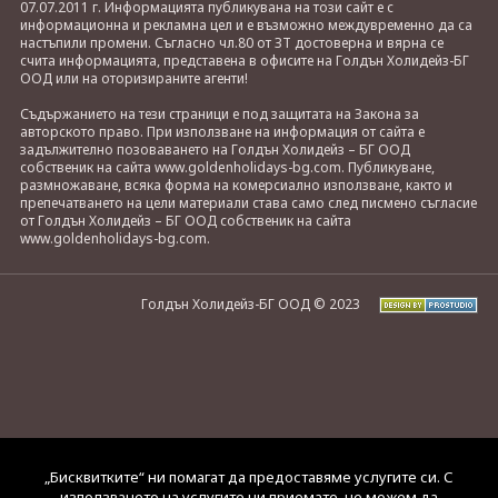
07.07.2011 г. Информацията публикувана на този сайт е с
информационна и рекламна цел и е възможно междувременно да са
настъпили промени. Съгласно чл.80 от ЗТ достоверна и вярна се
счита информацията, представена в офисите на Голдън Холидейз-БГ
ООД или на оторизираните агенти!
Съдържанието на тези страници е под защитата на Закона за
авторското право. При използване на информация от сайта е
задължително позоваването на Голдън Холидейз – БГ ООД
собственик на сайта www.goldenholidays-bg.com. Публикуване,
размножаване, всяка форма на комерсиално използване, както и
препечатването на цели материали става само след писмено съгласие
от Голдън Холидейз – БГ ООД собственик на сайта
www.goldenholidays-bg.com.
Голдън Холидейз-БГ ООД © 2023
„Бисквитките“ ни помагат да предоставяме услугите си. С
използването на услугите ни приемате, че можем да