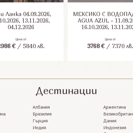
анка 04.09.2026,
МЕКСИКО С ВОДОПА
10.2026, 13.11.2026,
AGUA AZUL - 11.09.2
04.12.2026
16.10.2026, 13.11.20
28.01.2027, 05.03.20
30.04.2027, 10.09.20
Цена от
Цена от
2986
€
/
5840
лв.
3768
€
/
7370
лв
08.10.2027, 12.11.20
Дестинации
Албания
Аржентина
ина
Бразилия
Великобритан
Гърция
Дания
Индия
Индонезия