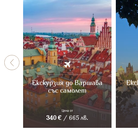
Екскурзия до Варшава
Екс
със самолет
Цена от
340
€
/
665
лв.