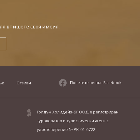
ля впишете своя имейл.
Посетете ни във Facebook
ък
Отзиви
Голдън Холидейз-БГ ООД е регистриран
туроператор и туристически агент с
удостоверение № РК-01-6722