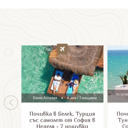
остров
Белек,Анталия
8 дни / 7 нощувки
Почивка в Белек, Турция
Почи
със самолет от София в
Тун
Неделя - 7 нощувки
С