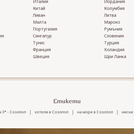
Италия
Йордания
Китай
Колумбия
Ливан
Литва
Малта
Мароко
Португалия
Румъния
ия
Сингапур
Словения
Тунис
Турция
Франция
Холандия
Швеция
Шри Ланка
Етикети
|
|
|
 3* - Созопол
хотели в Созопол
на море в Созопол
ниски