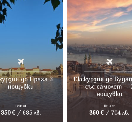
курзия до Прага 3
Екскурзия до Буда
нощувки
със самолет – 
нощувки
Цена от
Цена от
350
€
/
685
лв.
360
€
/
704
лв.