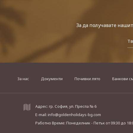
За да получавате наши
За нас
Документи
Почивки лято
Банкови с
Адрес: гр. София, ул. Преспа № 6
E-mail:
info@goldenholidays-bg.com
Работно Време: Понеделник - Петък
от 09:30 до 18: