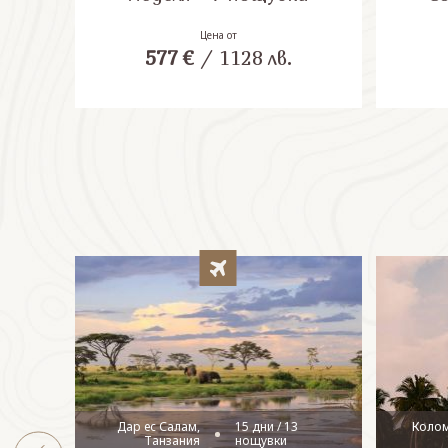
Цена от
577
€
/
1128
лв.
Дар ес Салам,
15 дни / 13
Коло
Танзания
нощувки