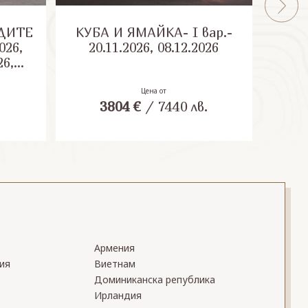
ДИТЕ
КУБА И ЯМАЙКА- I вар.-
КУБ
026,
20.11.2026, 08.12.2026
20
26,
27,
27,
Цена от
.
3804
€
/
7440
лв.
27
Армения
ия
Виетнам
Доминиканска република
Ирландия