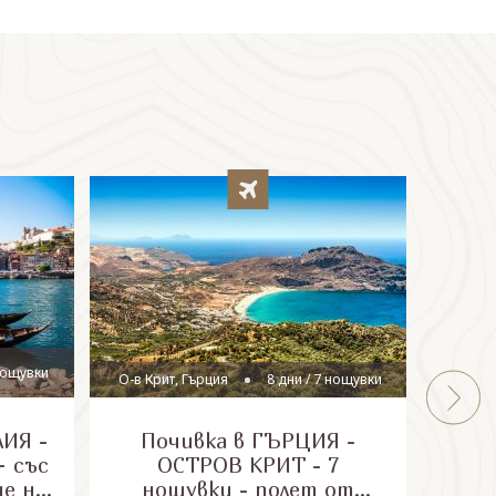
гр
 нощувки
О-в Крит, Гърция
8 дни / 7 нощувки
ИЯ -
Почивка в ГЪРЦИЯ -
Почи
 със
ОСТРОВ КРИТ - 7
доб
не на
нощувки - полет от
остр