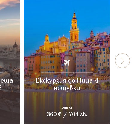
пеща
Екскурзия до Ница 4
Неа
3
нощувки
Цена от
360
€
/
704
лв.