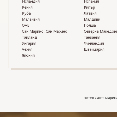
Исландия
Испания
Кения
Кипър
Куба
Латвия
Малайзия
Малдиви
ОАЕ
Полша
Сан Марино, Сан Марино
Северна Македон
Тайланд
Танзания
Унгария
Финландия
Чехия
Швейцария
Япония
хотел Санта Марина