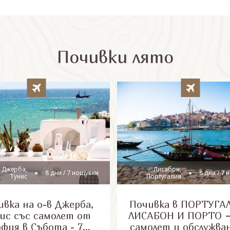
Почивки лято
 Джерба,
Лисабон,
8 дни / 7 нощувки
8 дни / 7
Тунис
Португалия
вка на о-в Джерба,
Почивка в ПОРТУГАЛ
ис със самолет от
ЛИСАБОН И ПОРТО –
офия в Събота - 7
самолет и обслужва