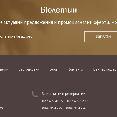
Бюлетин
те актуални предложения и промоционални оферти, мо
метки
Застраховки
Блог
Контакти
Ваучер подар
За контакти и резервации:
02 / 465 41 95,
02 / 465 12 32
00
0893 314 775,
0893 314 776